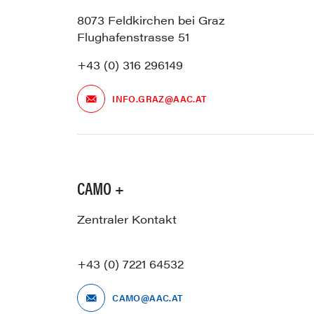
8073 Feldkirchen bei Graz
Flughafenstrasse 51
+43 (0) 316 296149
INFO.GRAZ@AAC.AT
CAMO +
Zentraler Kontakt
+43 (0) 7221 64532
CAMO@AAC.AT