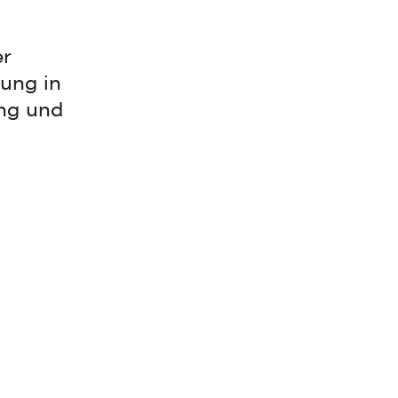
er
ung in
ung und