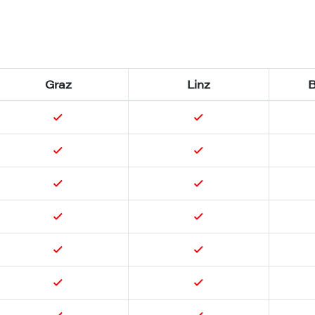
Graz
Linz
B